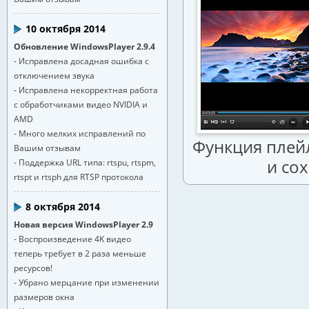
10 октября 2014
Обновление WindowsPlayer 2.9.4
- Исправлена досадная ошибка с
отключением звука
- Исправлена некорректная работа
с обработчиками видео NVIDIA и
AMD
- Много мелких исправлений по
Функция плей
Вашим отзывам
и со
- Поддержка URL типа: rtspu, rtspm,
rtspt и rtsph для RTSP протокола
8 октября 2014
Новая версия WindowsPlayer 2.9
- Воспроизведение 4K видео
теперь требует в 2 раза меньше
ресурсов!
- Убрано мерцание при изменении
размеров окна