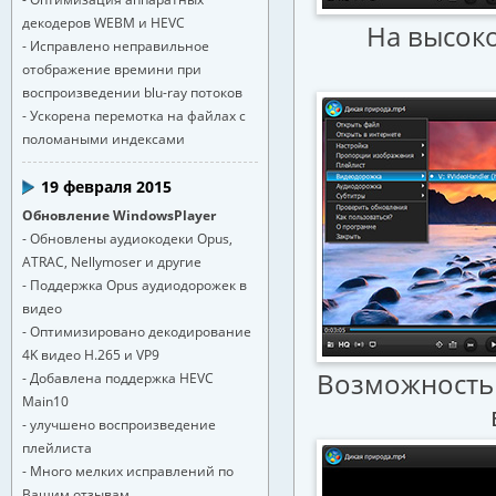
декодеров WEBM и HEVC
На высок
- Исправлено неправильное
отображение времини при
воспроизведении blu-ray потоков
- Ускорена перемотка на файлах с
поломаными индексами
19 февраля 2015
Обновление WindowsPlayer
- Обновлены аудиокодеки Opus,
ATRAC, Nellymoser и другие
- Поддержка Opus аудиодорожек в
видео
- Оптимизировано декодирование
4K видео H.265 и VP9
Возможность
- Добавлена поддержка HEVC
Main10
- улучшено воспроизведение
плейлиста
- Много мелких исправлений по
Вашим отзывам