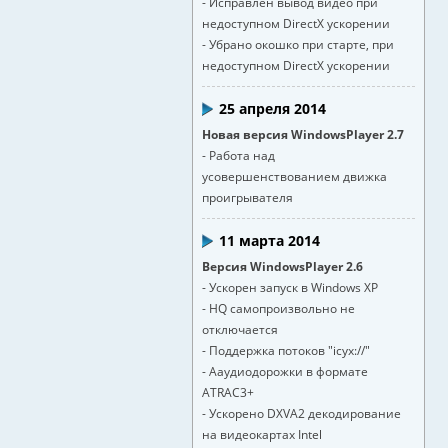
- Исправлен вывод видео при
недоступном DirectX ускорении
- Убрано окошко при старте, при
недоступном DirectX ускорении
25 апреля 2014
Новая версия WindowsPlayer 2.7
- Работа над
усовершенствованием движка
проигрывателя
11 марта 2014
Версия WindowsPlayer 2.6
- Ускорен запуск в Windows XP
- HQ самопроизвольно не
отключается
- Поддержка потоков "icyx://"
- Ааудиодорожки в формате
ATRAC3+
- Ускорено DXVA2 декодирование
на видеокартах Intel