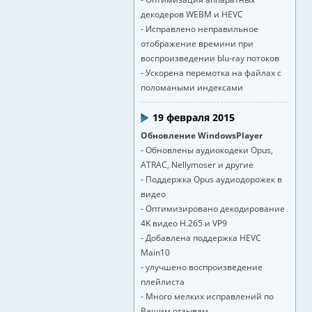
декодеров WEBM и HEVC
- Исправлено неправильное
отображение времини при
воспроизведении blu-ray потоков
- Ускорена перемотка на файлах с
поломаными индексами
19 февраля 2015
Обновление WindowsPlayer
- Обновлены аудиокодеки Opus,
ATRAC, Nellymoser и другие
- Поддержка Opus аудиодорожек в
видео
- Оптимизировано декодирование
4K видео H.265 и VP9
- Добавлена поддержка HEVC
Main10
- улучшено воспроизведение
плейлиста
- Много мелких исправлений по
Вашим отзывам